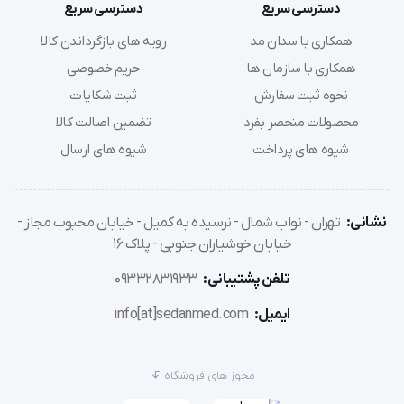
دسترسی سریع
دسترسی سریع
همکاری با سدان مد
رویه های بازگرداندن کالا
همکاری با سازمان ها
حریم خصوصی
نحوه ثبت سفارش
ثبت شکایات
محصولات منحصر بفرد
تضمین اصالت کالا
شیوه های پرداخت
شیوه های ارسال
نشانی:
تهران - نواب شمال - نرسیده به کمیل - خیابان محبوب مجاز -
خیابان خوشیاران جنوبی - پلاک 16
تلفن پشتیبانی:
09332831933
ایمیل:
info[at]sedanmed.com
مجوز های فروشگاه