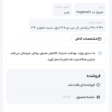
برند:
کشور ساخت:
هیوج مد | Hugemed
چین
صفحه نمایش:
640 × 480 پیکسل, ال سی دی 3.5 اینچ, نسبت تصویر 3:4
منبع تغذیه:
مشخصات کامل
برق 220 ولت - 50 هرتز, خروجی شارژر mA1000 و V5, رابط شارژ MicroUSB
به دستور وزارت بهداشت استرداد کالاهای مصرفی پزشکی غیرممکن می‌باشد.
وزن:
300 گرم
بنابراین هنگام خرید دقت لازم را به عمل آورید.
فروشنده
فروشنده ای یافت نشد
13082
شناسه محصول