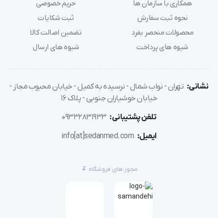
همکاری با سازمان ها
حریم خصوصی
نحوه ثبت سفارش
ثبت شکایات
محصولات منحصر بفرد
تضمین اصالت کالا
شیوه های پرداخت
شیوه های ارسال
مزیت بالینی 
ویدیو لارنگوسکوپ
 HugeMed
نشانی:
تهران - نواب شمال - نرسیده به کمیل - خیابان محبوب مجاز -
خیابان خوشیاران جنوبی - پلاک 16
در طول جراحی آسان‌تر است که دهانه حنجره را پاک کنید 
تلفن پشتیبانی:
09332831933
و آسیب به بافت حنجره را کاهش دهید.
ایمیل:
info[at]sedanmed.com
عملکرد ضد مه منحصر به فرد، بدون پیش‌گرم شدن، و 
صرفه جویی در وقت برای عملیات لوله‌گذاری اضطراری
مجوز های فروشگاه
وجود شش چراغ روشنایی برجسته، باعث ایجاد چشم‌انداز 
روشن‌تر شده است