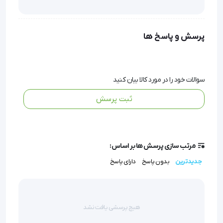
بررسی قیمت و خرید 
ویدئولارنگوسکوپ
پرسش و پاسخ ها
نام: ویدئو لارنگوسکوپ HugeMed
سوالات خود را در مورد کالا بیان کنید
ثبت پرسش
محل تولید: شهر شنژن کشور چین
مرتب سازی پرسش ها بر اساس:
نام تجاری: HugeMed
جدیدترین
بدون پاسخ
دارای پاسخ
مدل: VL3R
هیچ پرسشی یافت نشد