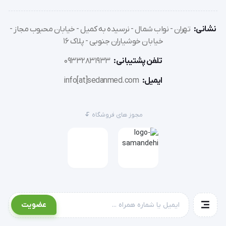
نشانی:
تهران - نواب شمال - نرسیده به کمیل - خیابان محبوب مجاز -
خیابان خوشیاران جنوبی - پلاک 16
تلفن پشتیبانی:
09332831933
ایمیل:
info[at]sedanmed.com
مجوز های فروشگاه
عضویت