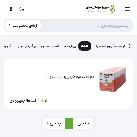
آرشیو محصولات
مرتب سازی بر اساس:
همه
پربازدید
محبوب‌ترین
پرفروش‌ترین
گران‌تری
نخ بخیه مونوکریل پلاس اتیکون
5
استعلام موجودی
« قبلی
1
بعدی »