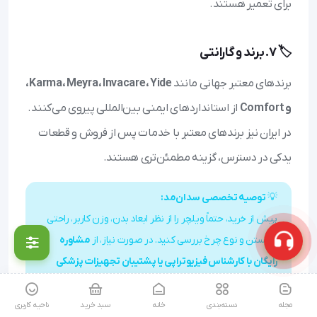
برای تعمیر هستند.
🏷️ ۷. برند و گارانتی
برندهای معتبر جهانی مانند
Karma، Meyra، Invacare، Yide،
و Comfort
از استانداردهای ایمنی بین‌المللی پیروی می‌کنند.
در ایران نیز برندهای معتبر با خدمات پس از فروش و قطعات
یدکی در دسترس، گزینه مطمئن‌تری هستند.
💡
توصیه تخصصی سدان‌مد:
پیش از خرید، حتماً ویلچر را از نظر ابعاد بدن، وزن کاربر، راحتی
نشستن و نوع چرخ بررسی کنید. در صورت نیاز، از
مشاوره
رایگان با کارشناس فیزیوتراپی یا پشتیبان تجهیزات پزشکی
سدان‌مد
استفاده کنید تا بهترین مدل بر اساس وضعیت
جسمی و بودجه شما انتخاب شود.
مجله
دسته‌بندی
خانه
سبد خرید
ناحیه کاربری