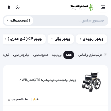
آرشیو محصولات
ویلچر ارتوپدی
ویلچر برقی
ویلچر CP ( فلج مغزی )
مرتب سازی بر اساس:
همه
پربازدید
محبوب‌ترین
پرفروش‌ترین
گران‌تری
ویلچر بیمارستانی جی تی اس (JTS) مدل 874B
5
استعلام موجودی