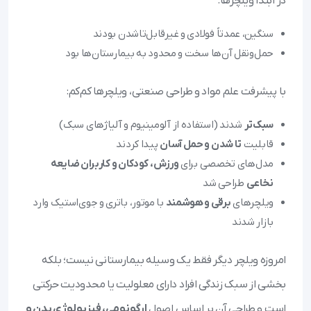
در ابتدا ویلچرها:
سنگین، عمدتاً فولادی و غیرقابل‌تاشدن بودند
حمل‌ونقل آن‌ها سخت و محدود به بیمارستان‌ها بود
با پیشرفت علم مواد و طراحی صنعتی، ویلچرها کم‌کم:
سبک‌تر
شدند (استفاده از آلومینیوم و آلیاژهای سبک)
قابلیت
تا شدن و حمل آسان
پیدا کردند
مدل‌های تخصصی برای
ورزش، کودکان و کاربران ضایعه
نخاعی
طراحی شد
ویلچرهای
برقی و هوشمند
با موتور، باتری و جوی‌استیک وارد
بازار شدند
امروزه ویلچر دیگر فقط یک وسیله بیمارستانی نیست؛ بلکه
بخشی از سبک زندگی افراد دارای معلولیت یا محدودیت حرکتی
است و طراحی آن بر اساس اصول
ارگونومی، فیزیولوژی بدن و